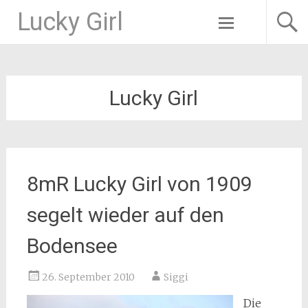
Lucky Girl
Weiter zum
Inhalt
Lucky Girl
8mR Lucky Girl von 1909
segelt wieder auf den
Bodensee
26. September 2010
Siggi
Die